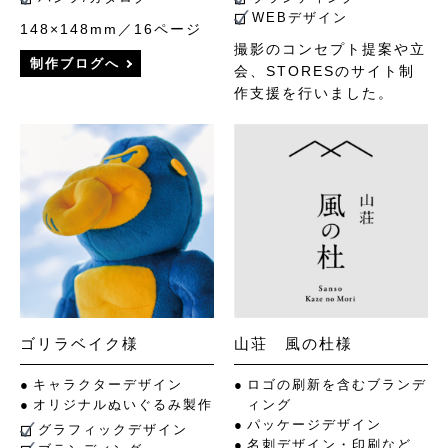
WEBデザイン
148×148mm／16ページ
撮影のコンセプト提案や立
制作ブログへ
会、STORESのサイト制
作支援を行いました。
ゴリラベイク様
山荘 風の杜様
キャラクターデザイン
ロゴの刷新を含むブランデ
オリジナルぬいぐるみ製作
ィング
パッケージデザイン
グラフィックデザイン
名刺デザイン・印刷など