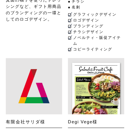
箕面の柚子を使ったドレッ
チラシ
シングなど、ギフト用商品
名刺
のブランディングの一環と
グラフィックデザイン
してのロゴデザイン。
ロゴデザイン
ブランディング
チラシデザイン
ノベルティ・販促アイテ
ム
コピーライティング
有限会社サリダ様
Degi Vege様