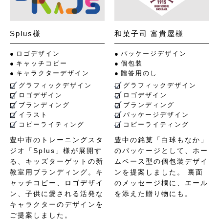
Splus様
和菓子司 富貴屋様
ロゴデザイン
パッケージデザイン
キャッチコピー
個包装
キャラクターデザイン
贈答用のし
グラフィックデザイン
グラフィックデザイン
ロゴデザイン
ロゴデザイン
ブランディング
ブランディング
イラスト
パッケージデザイン
コピーライティング
コピーライティング
豊中市のトレーニングスタ
豊中の銘菓「白球もなか」
ジオ「Splus」様が展開す
のパッケージとして、ホー
る、キッズターゲットの新
ムベース型の個包装デザイ
教室用ブランディング。キ
ンを提案しました。 裏面
ャッチコピー、ロゴデザイ
のメッセージ欄に、エール
ン、子供に愛される活発な
を添えた贈り物にも。
キャラクターのデザインを
ご提案しました。